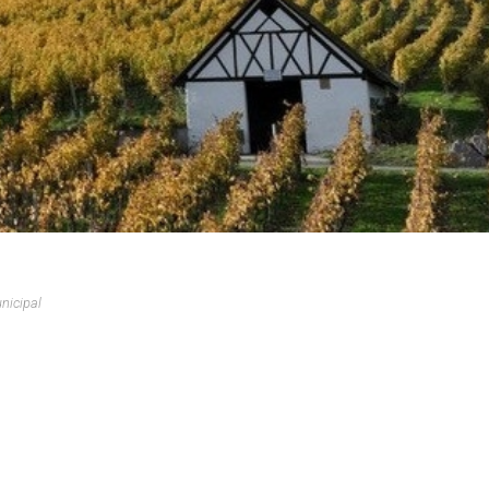
munal
ire
 - Décharge
nicipal