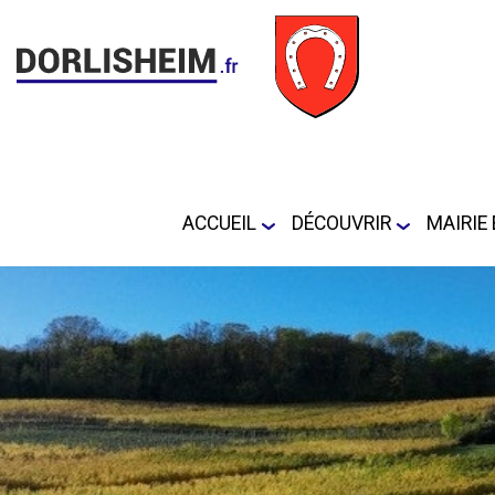
ACCUEIL
DÉCOUVRIR
MAIRIE 
Plan de la commune
Horai
Lieux touristiques
Conse
DORLI
journ
Formu
déma
admin