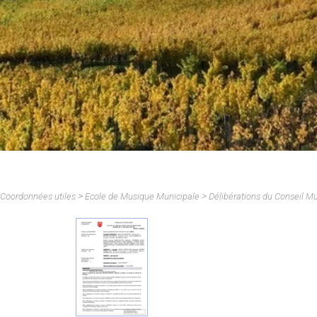
Cimetière
Intercom
isme - PLU
Viticulteurs
Offres d'emploi
Périscola
 Permis Exclusifs de
Restaurants
rches
Objets trouvés / perdus
Select'om
Commerces
sement communal
>
>
Coordonnées utiles
Ecole de Musique Municipale
Délibérations du Conseil Mu