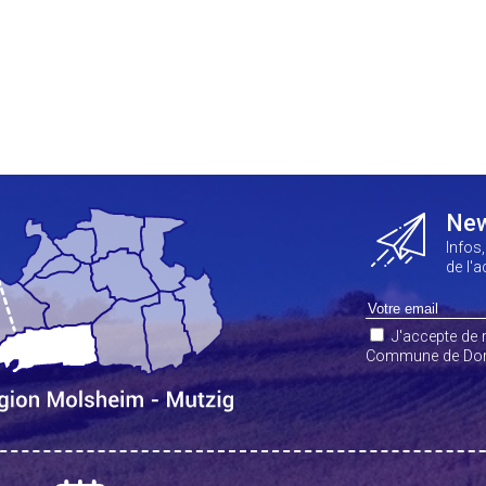
New
Infos
de l'
J'accepte de r
Commune de Dor