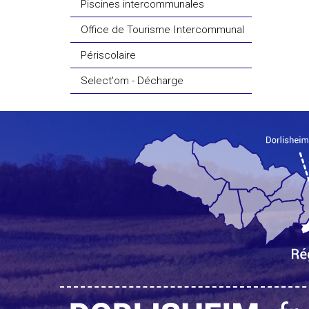
Piscines intercommunales
Office de Tourisme Intercommunal
Périscolaire
Select'om - Décharge