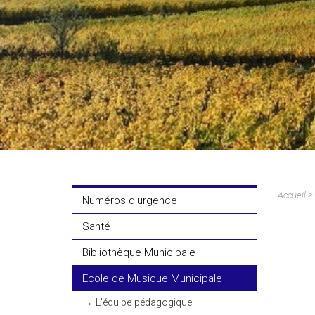
Urban
PER -
Reche
Lotis
>
Accueil
Numéros d'urgence
Santé
Bibliothèque Municipale
Ecole de Musique Municipale
L'équipe pédagogique