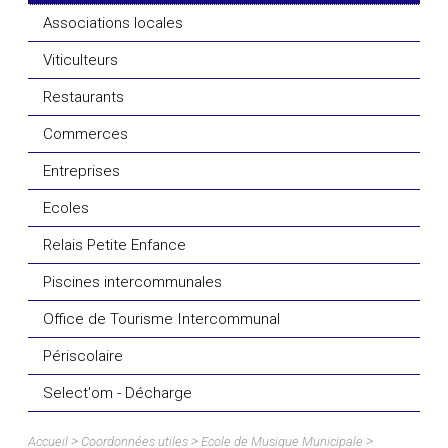
Associations locales
Viticulteurs
Restaurants
Commerces
Entreprises
Ecoles
Relais Petite Enfance
Piscines intercommunales
Office de Tourisme Intercommunal
Périscolaire
Select'om - Décharge
>
>
>
Accueil
Coordonnées utiles
Ecole de Musique Municipale