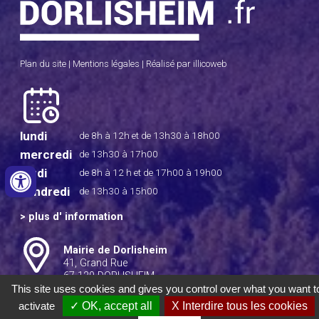
Plan du site
|
Mentions légales
|
Réalisé par illicoweb
lundi
de 8h à 12h
et de 13h30 à 18h00
mercredi
de 13h30 à 17h00
jeudi
de 8h à 12 h
et de 17h00 à 19h00
vendredi
de 13h30 à 15h00
>
plus d' information
Mairie de Dorlisheim
41, Grand Rue
67 120 DORLISHEIM
This site uses cookies and gives you control over what you want t
Tél : 03 88 38 11 04
activate
✓ OK, accept all
X Interdire tous les cookies
Fax : 03 88 38 04 82