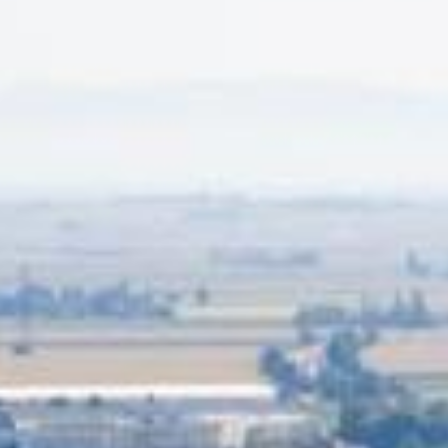
Urban
PER -
Reche
Lotis