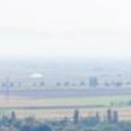
munal
ire
 - Décharge