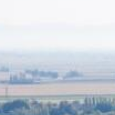
Cimetière
Intercom
isme - PLU
Viticulteurs
Offres d'emploi
Périscola
 Permis Exclusifs de
Restaurants
rches
Objets trouvés / perdus
Select'om
Commerces
sement communal