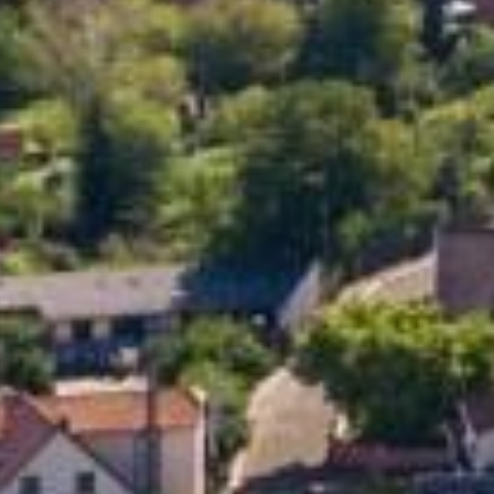
Bienvenue
à Dorlisheim !