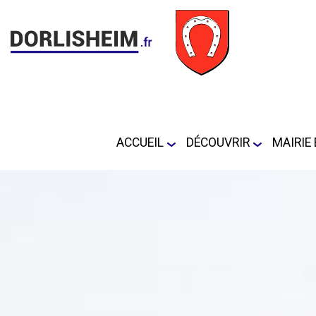
ACCUEIL
DÉCOUVRIR
MAIRIE 
Plan de la commune
Horai
Lieux touristiques
Conse
DORLI
journ
Formu
déma
admin